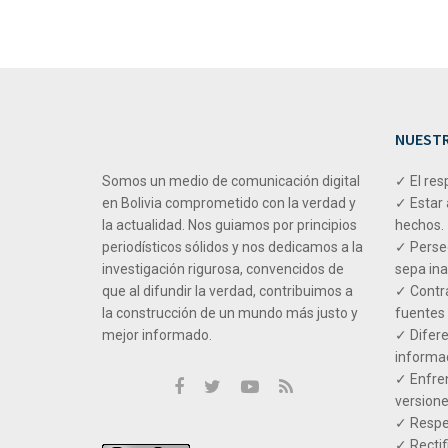
NUESTR
Somos un medio de comunicación digital
✓ El res
en Bolivia comprometido con la verdad y
✓ Estar 
la actualidad. Nos guiamos por principios
hechos.
periodísticos sólidos y nos dedicamos a la
✓ Perseg
investigación rigurosa, convencidos de
sepa ina
que al difundir la verdad, contribuimos a
✓ Contra
la construcción de un mundo más justo y
fuentes 
mejor informado.
✓ Difere
informac
✓ Enfren
versione
✓ Respet
✓ Rectif