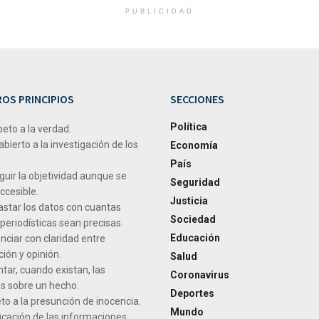
PUBLICIDAD
OS PRINCIPIOS
SECCIONES
Política
peto a la verdad.
abierto a la investigación de los
Economía
País
uir la objetividad aunque se
Seguridad
ccesible.
Justicia
star los datos con cuantas
Sociedad
periodísticas sean precisas.
Educación
nciar con claridad entre
ión y opinión.
Salud
tar, cuando existan, las
Coronavirus
s sobre un hecho.
Deportes
o a la presunción de inocencia.
Mundo
icación de las informaciones