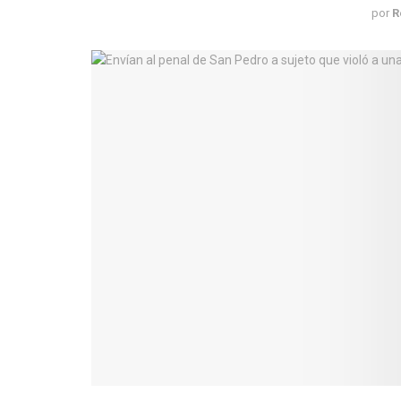
por
R