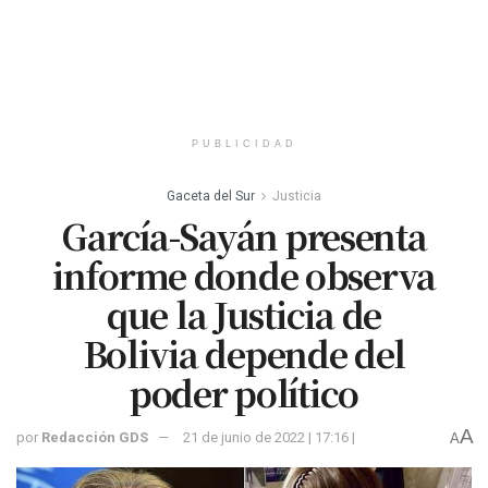
PUBLICIDAD
Gaceta del Sur
Justicia
García-Sayán presenta
informe donde observa
que la Justicia de
Bolivia depende del
poder político
A
por
Redacción GDS
21 de junio de 2022 | 17:16 |
A