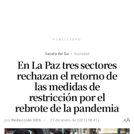
PUBLICIDAD
Gaceta del Sur
Sociedad
En La Paz tres sectores
rechazan el retorno de
las medidas de
restricción por el
rebrote de la pandemia
A
por
Redacción GDS
27 de enero de 2021 | 08:41 |
A