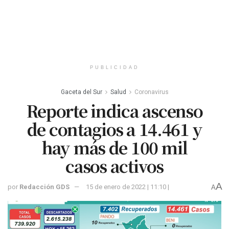
PUBLICIDAD
Gaceta del Sur
Salud
Coronavirus
Reporte indica ascenso
de contagios a 14.461 y
hay más de 100 mil
casos activos
A
por
Redacción GDS
15 de enero de 2022 | 11:10 |
A