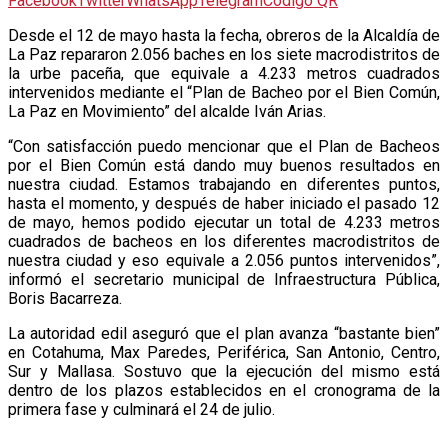
Facebook
Twitter
WhatsApp
Telegram
Código QR
D
esde el 12 de mayo hasta la fecha, obreros de la Alcaldía de
La Paz repararon 2.056 baches en los siete macrodistritos de
la urbe paceña, que equivale a 4.233 metros cuadrados
intervenidos mediante el “Plan de Bacheo por el Bien Común,
La Paz en Movimiento” del alcalde Iván Arias.
“Con satisfacción puedo mencionar que el Plan de Bacheos
por el Bien Común está dando muy buenos resultados en
nuestra ciudad. Estamos trabajando en diferentes puntos,
hasta el momento, y después de haber iniciado el pasado 12
de mayo, hemos podido ejecutar un total de 4.233 metros
cuadrados de bacheos en los diferentes macrodistritos de
nuestra ciudad y eso equivale a 2.056 puntos intervenidos”,
informó el secretario municipal de Infraestructura Pública,
Boris Bacarreza.
La autoridad edil aseguró que el plan avanza “bastante bien”
en Cotahuma, Max Paredes, Periférica, San Antonio, Centro,
Sur y Mallasa. Sostuvo que la ejecución del mismo está
dentro de los plazos establecidos en el cronograma de la
primera fase y culminará el 24 de julio.