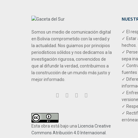
NUESTR
✓ El res
Somos un medio de comunicación digital
✓ Estar 
en Bolivia comprometido con la verdad y
hechos.
la actualidad. Nos guiamos por principios
✓ Perseg
periodísticos sólidos y nos dedicamos a la
sepa ina
investigación rigurosa, convencidos de
✓ Contra
que al difundir la verdad, contribuimos a
fuentes 
la construcción de un mundo más justo y
✓ Difere
mejor informado.
informac
✓ Enfren
versione
✓ Respet
✓ Rectif
erróneas
Esta obra está bajo una
Licencia Creative
Commons Atribución 4.0 Internacional
.