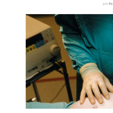
por
Re