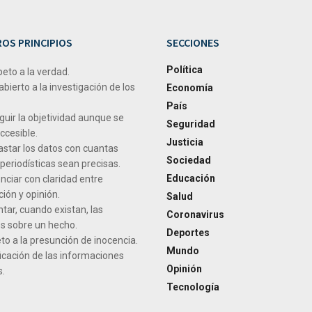
OS PRINCIPIOS
SECCIONES
Política
peto a la verdad.
abierto a la investigación de los
Economía
País
uir la objetividad aunque se
Seguridad
ccesible.
Justicia
star los datos con cuantas
Sociedad
periodísticas sean precisas.
Educación
nciar con claridad entre
ión y opinión.
Salud
tar, cuando existan, las
Coronavirus
s sobre un hecho.
Deportes
o a la presunción de inocencia.
Mundo
icación de las informaciones
Opinión
.
Tecnología