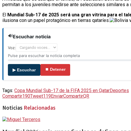
permitan a los juveniles medirse ante selecciones similares a 
El
Mundial Sub-17 de 2025 será una gran vitrina para el tal
ilusiona con un papel protagónico en tierras qataríes.
🔊
Escuchar noticia
Voz:
Pulse para escuchar la noticia completa
⏹ Detener
▶ Escuchar
Tags:
Copa Mundial Sub-17 de la FIFA 2025 en Qatar
Deportes
Compartir
190
Tweet
119
Enviar
Compartir
QR
Noticias
Relacionadas