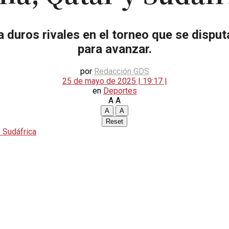
a duros rivales en el torneo que se disput
para avanzar.
por
Redacción GDS
25 de mayo de 2025 | 19:17 |
en
Deportes
A
A
A
A
Reset