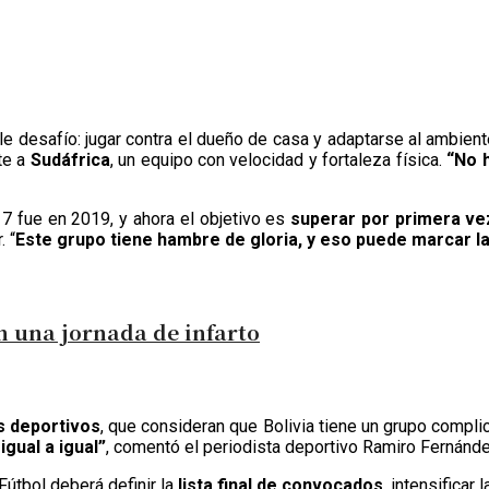
ble desafío: jugar contra el dueño de casa y adaptarse al ambie
te a
Sudáfrica
, un equipo con velocidad y fortaleza física.
“No h
7 fue en 2019, y ahora el objetivo es
superar por primera ve
. “
Este grupo tiene hambre de gloria, y eso puede marcar la
en una jornada de infarto
as deportivos
, que consideran que Bolivia tiene un grupo compli
gual a igual”
, comentó el periodista deportivo Ramiro Fernánde
Fútbol deberá definir la
lista final de convocados
, intensificar