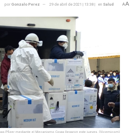
A
por
Gonzalo Perez
29 de abril de 2021 | 13:38 |
en
Salud
A
nas Pfizer mediante el Mecanismo Covax llegaron este jueves. (Vicemicom)