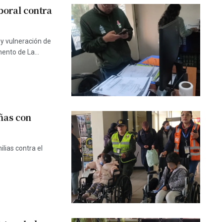
boral contra
 y vulneración de
ento de La...
ñas con
lias contra el