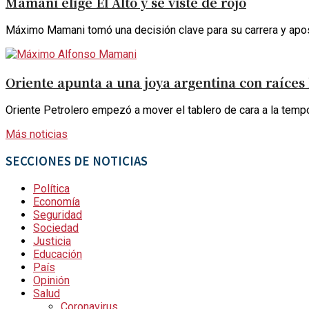
Mamani elige El Alto y se viste de rojo
Máximo Mamani tomó una decisión clave para su carrera y apostó
Oriente apunta a una joya argentina con raíces 
Oriente Petrolero empezó a mover el tablero de cara a la temp
Más noticias
SECCIONES DE NOTICIAS
Política
Economía
Seguridad
Sociedad
Justicia
Educación
País
Opinión
Salud
Coronavirus