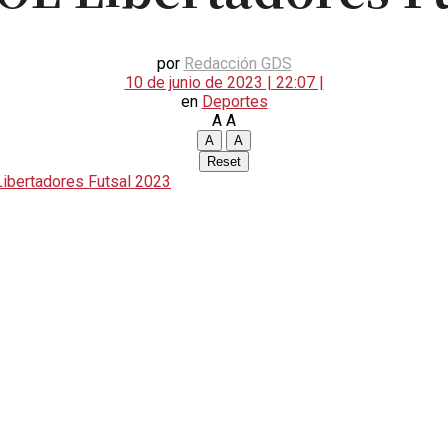
por
Redacción GDS
10 de junio de 2023 | 22:07 |
en
Deportes
A
A
A
A
Reset