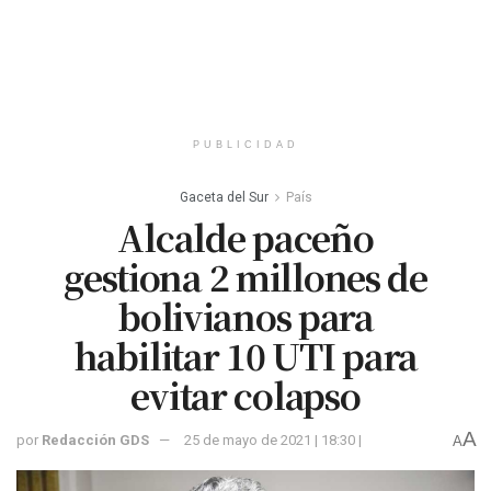
PUBLICIDAD
Gaceta del Sur
País
Alcalde paceño
gestiona 2 millones de
bolivianos para
habilitar 10 UTI para
evitar colapso
A
por
Redacción GDS
25 de mayo de 2021 | 18:30 |
A