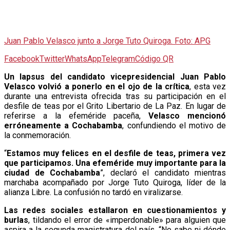
Juan Pablo Velasco junto a Jorge Tuto Quiroga. Foto: APG
Facebook
Twitter
WhatsApp
Telegram
Código QR
U
n lapsus del candidato vicepresidencial Juan Pablo
Velasco volvió a ponerlo en el ojo de la crítica
, esta vez
durante una entrevista ofrecida tras su participación en el
desfile de teas por el Grito Libertario de La Paz. En lugar de
referirse a la efeméride paceña,
Velasco mencionó
erróneamente a Cochabamba
, confundiendo el motivo de
la conmemoración.
“
Estamos muy felices en el desfile de teas, primera vez
que participamos. Una efeméride muy importante para la
ciudad de Cochabamba
”, declaró el candidato mientras
marchaba acompañado por Jorge Tuto Quiroga, líder de la
alianza Libre. La confusión no tardó en viralizarse.
Las redes sociales estallaron en cuestionamientos y
burlas
, tildando el error de «imperdonable» para alguien que
aspira a la segunda magistratura del país. “No sabe ni dónde