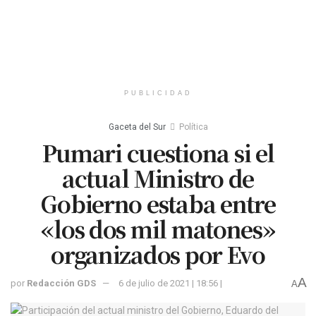
PUBLICIDAD
Gaceta del Sur
Política
Pumari cuestiona si el
actual Ministro de
Gobierno estaba entre
«los dos mil matones»
organizados por Evo
A
por
Redacción GDS
6 de julio de 2021 | 18:56 |
A