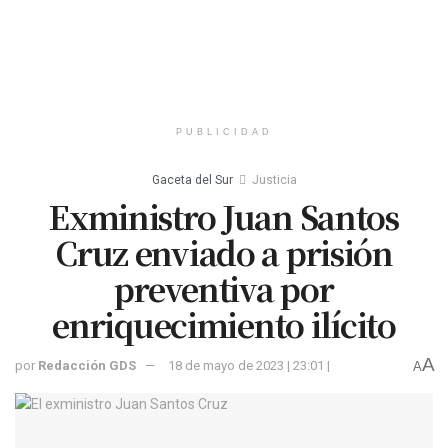
PUBLICIDAD
Gaceta del Sur
Justicia
Exministro Juan Santos
Cruz enviado a prisión
preventiva por
enriquecimiento ilícito
A
por
Redacción GDS
18 de mayo de 2023 | 23:01 |
A