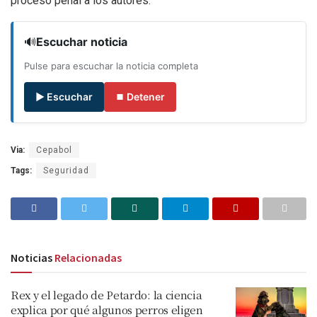
proceso penal a los autores.
🔊
Escuchar noticia
Pulse para escuchar la noticia completa
▶ Escuchar
⏹ Detener
Via:
Cepabol
Tags:
Seguridad
Noticias
Relacionadas
Rex y el legado de Petardo: la ciencia
explica por qué algunos perros eligen