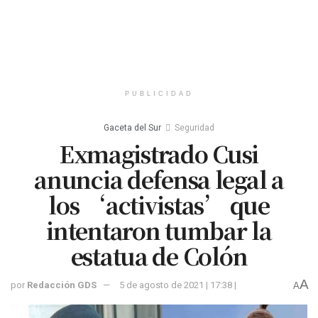
PUBLICIDAD
Gaceta del Sur
Seguridad
Exmagistrado Cusi
anuncia defensa legal a
los ‘activistas’ que
intentaron tumbar la
estatua de Colón
A
por
Redacción GDS
5 de agosto de 2021 | 17:38 |
A