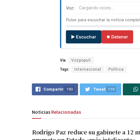
Voz:
Cargando voces...
Pulse para escuchar la noticia comple
▶ Escuchar
⏹ Detener
Via:
Vozpopuli
Tags:
Internacional
Política
Compartir
190
Tweet
119
Noticias
Relacionadas
Rodrigo Paz reduce su gabinete a 12 mi
promete un Estado «más inteligente»