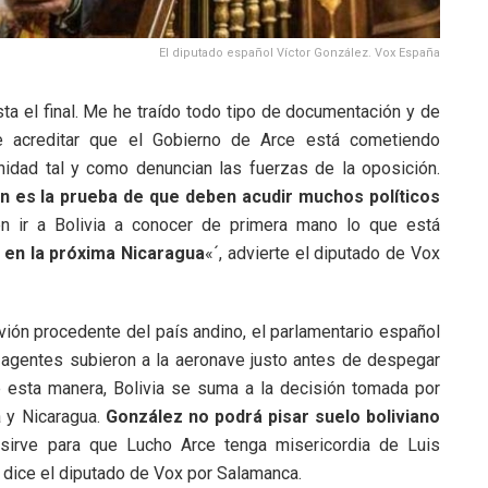
El diputado español Víctor González. Vox España
sta el final. Me he traído todo tipo de documentación y de
de acreditar que el Gobierno de Arce está cometiendo
idad tal y como denuncian las fuerzas de la oposición.
ón es la prueba de que deben acudir muchos políticos
en ir a Bolivia a conocer de primera mano lo que está
 en la próxima Nicaragua
«´, advierte el diputado de Vox
vión procedente del país andino, el parlamentario español
agentes subieron a la aeronave justo antes de despegar
e esta manera, Bolivia se suma a la decisión tomada por
 y Nicaragua.
González no podrá pisar suelo boliviano
sirve para que Lucho Arce tenga misericordia de Luis
dice el diputado de Vox por Salamanca.