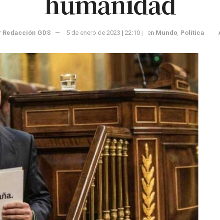
humanidad
r
Redacción GDS
5 de enero de 2023 | 22:10 |
en
Mundo
,
Política