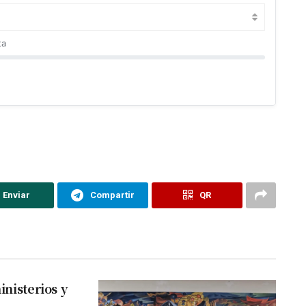
ta
Enviar
Compartir
QR
nisterios y