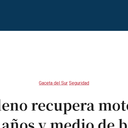
Gaceta del Sur
Seguridad
leno recupera mot
s años y medio de