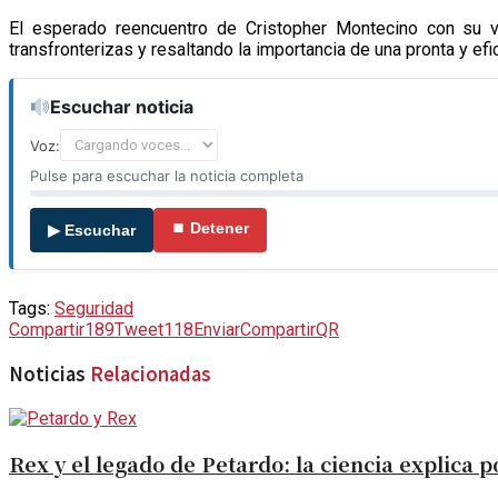
El esperado reencuentro de Cristopher Montecino con su v
transfronterizas y resaltando la importancia de una pronta y ef
Escuchar noticia
Voz:
Pulse para escuchar la noticia completa
⏹ Detener
▶ Escuchar
Tags:
Seguridad
Compartir
189
Tweet
118
Enviar
Compartir
QR
Noticias
Relacionadas
Rex y el legado de Petardo: la ciencia explica 