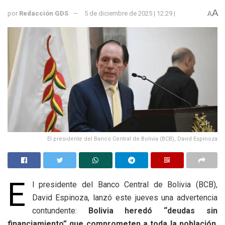
A
por
Redacción GDS
5 de diciembre de 2025 | 12:29 |
A
El presidente del Banco Central de Bolivia (BCB), David Espinoza
E
l presidente del Banco Central de Bolivia (BCB),
David Espinoza, lanzó este jueves una advertencia
contundente:
Bolivia heredó “deudas sin
financiamiento” que comprometen a toda la población
,