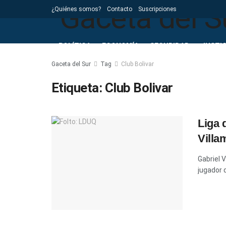
¿Quiénes somos?
Contacto
Suscripciones
POLÍTICA
ECONOMÍA
SEGURIDAD
JUSTIC
Gaceta del Sur
Tag
Club Bolivar
Etiqueta:
Club Bolivar
Liga 
Villa
Gabriel V
jugador 