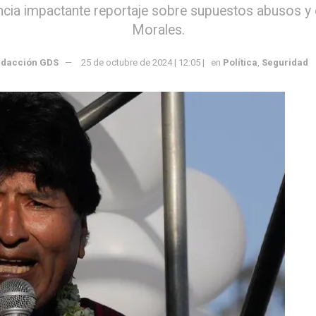
ia impactante reportaje sobre supuestos abusos y 
Morales.
dacción GDS
25 de octubre de 2024 | 12:05 |
en
Política
,
Seguridad