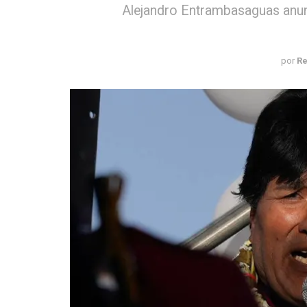
Alejandro Entrambasaguas anunc
por
Re