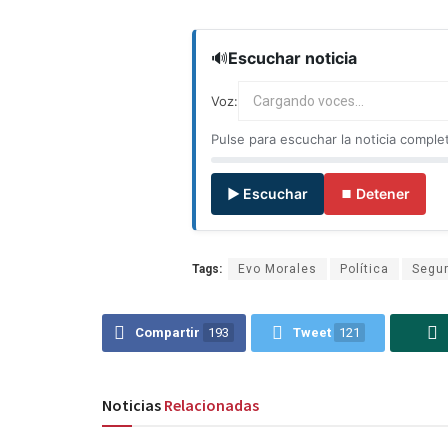
🔊
Escuchar noticia
Voz:
Cargando voces...
Pulse para escuchar la noticia comple
▶ Escuchar
⏹ Detener
Tags:
Evo Morales
Política
Segu
Compartir
193
Tweet
121
Noticias
Relacionadas