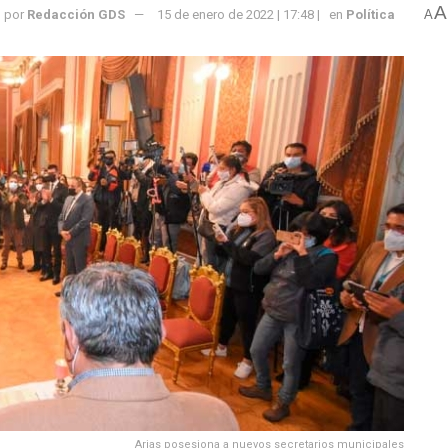
A
por
Redacción GDS
15 de enero de 2022 | 17:48 |
en
Política
A
Arias posesiona a nuevos secretarios municipales