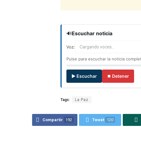
🔊
Escuchar noticia
Voz:
Cargando voces...
Pulse para escuchar la noticia comple
▶ Escuchar
⏹ Detener
Tags:
La Paz
Compartir
192
Tweet
120