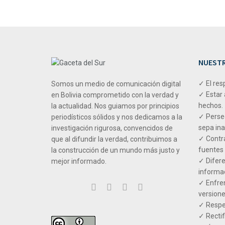
NUESTR
✓ El res
Somos un medio de comunicación digital
✓ Estar 
en Bolivia comprometido con la verdad y
hechos.
la actualidad. Nos guiamos por principios
✓ Perseg
periodísticos sólidos y nos dedicamos a la
sepa ina
investigación rigurosa, convencidos de
✓ Contra
que al difundir la verdad, contribuimos a
fuentes 
la construcción de un mundo más justo y
✓ Difere
mejor informado.
informac
✓ Enfren
versione
✓ Respet
✓ Rectif