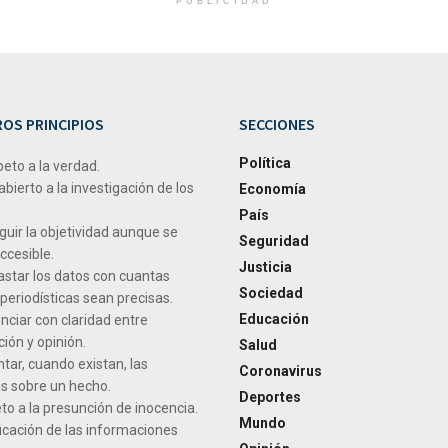
PUBLICIDAD
OS PRINCIPIOS
SECCIONES
Política
peto a la verdad.
abierto a la investigación de los
Economía
País
uir la objetividad aunque se
Seguridad
ccesible.
Justicia
star los datos con cuantas
Sociedad
periodísticas sean precisas.
Educación
nciar con claridad entre
ión y opinión.
Salud
tar, cuando existan, las
Coronavirus
s sobre un hecho.
Deportes
o a la presunción de inocencia.
Mundo
icación de las informaciones