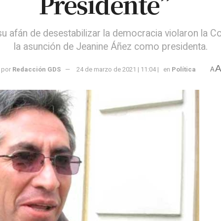
Presidente”
 afán de desestabilizar la democracia violaron la Co
la asunción de Jeanine Áñez como presidenta.
por
Redacción GDS
24 de marzo de 2021 | 11:04 |
en
Política
A