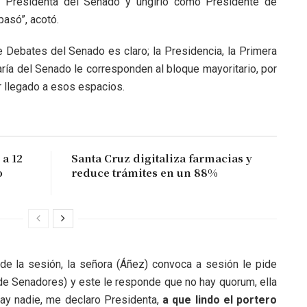
 o Presidenta del Senado y ungirlo como Presidente de
pasó”, acotó.
 Debates del Senado es claro; la Presidencia, la Primera
ría del Senado le corresponden al bloque mayoritario, por
r llegado a esos espacios.
a 12
Santa Cruz digitaliza farmacias y
o
reduce trámites en un 88%
 de la sesión, la señora (Áñez) convoca a sesión le pide
 de Senadores) y este le responde que no hay quorum, ella
hay nadie, me declaro Presidenta,
a que lindo el portero