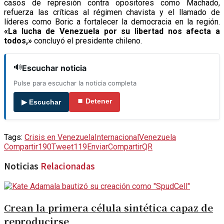
casos de represión contra opositores como Machado,
refuerza las críticas al régimen chavista y el llamado de
líderes como Boric a fortalecer la democracia en la región.
«La lucha de Venezuela por su libertad nos afecta a
todos,»
concluyó el presidente chileno.
🔊
Escuchar noticia
Pulse para escuchar la noticia completa
⏹ Detener
▶ Escuchar
Tags:
Crisis en Venezuela
Internacional
Venezuela
Compartir
190
Tweet
119
Enviar
Compartir
QR
Noticias
Relacionadas
Crean la primera célula sintética capaz de
reproducirse