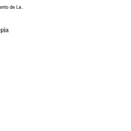
nto de La...
opia