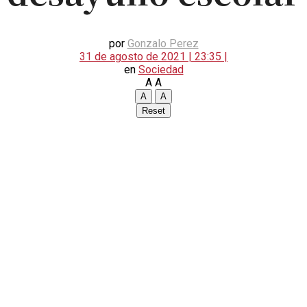
por
Gonzalo Perez
31 de agosto de 2021 | 23:35 |
en
Sociedad
A
A
A
A
Reset