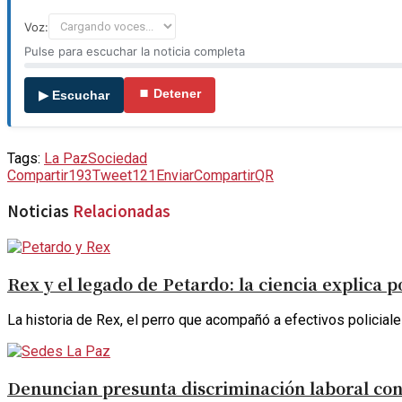
Voz:
Pulse para escuchar la noticia completa
⏹ Detener
▶ Escuchar
Tags:
La Paz
Sociedad
Compartir
193
Tweet
121
Enviar
Compartir
QR
Noticias
Relacionadas
Rex y el legado de Petardo: la ciencia explica 
La historia de Rex, el perro que acompañó a efectivos policial
Denuncian presunta discriminación laboral con