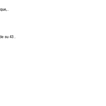
ue,...
e su 43...