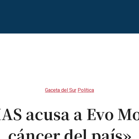
Gaceta del Sur
Política
AS acusa a Evo Mor
cáncer del país»