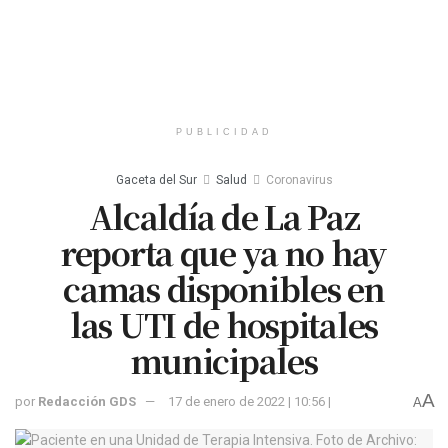
PUBLICIDAD
Gaceta del Sur
Salud
Coronavirus
Alcaldía de La Paz
reporta que ya no hay
camas disponibles en
las UTI de hospitales
municipales
A
por
Redacción GDS
17 de enero de 2022 | 10:56 |
A