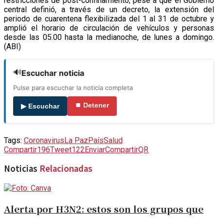
restricciones de post-confinamiento, pese a que el Gobierno
central definió, a través de un decreto, la extensión del
periodo de cuarentena flexibilizada del 1 al 31 de octubre y
amplió el horario de circulación de vehículos y personas
desde las 05.00 hasta la medianoche, de lunes a domingo.
(ABI)
🔊
Escuchar noticia
Pulse para escuchar la noticia completa
⏹ Detener
▶ Escuchar
Tags:
Coronavirus
La Paz
País
Salud
Compartir
196
Tweet
122
Enviar
Compartir
QR
Noticias
Relacionadas
Alerta por H3N2: estos son los grupos que