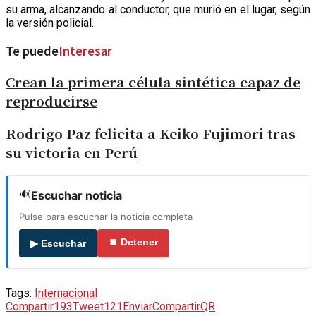
su arma, alcanzando al conductor, que murió en el lugar, según
la versión policial.
Te puede
Interesar
Crean la primera célula sintética capaz de
reproducirse
Rodrigo Paz felicita a Keiko Fujimori tras
su victoria en Perú
🔊
Escuchar noticia
Pulse para escuchar la noticia completa
⏹ Detener
▶ Escuchar
Tags:
Internacional
Compartir
193
Tweet
121
Enviar
Compartir
QR