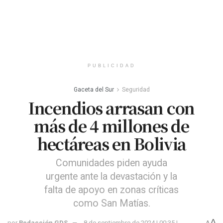
PUBLICIDAD
Gaceta del Sur
Seguridad
Incendios arrasan con
más de 4 millones de
hectáreas en Bolivia
Comunidades piden ayuda
urgente ante la devastación y la
falta de apoyo en zonas críticas
como San Matías.
A
por
Redacción GDS
8 de septiembre de 2024 | 00:35 |